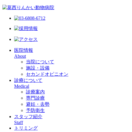
医院情報
About
当院について
施設・設備
セカンドオピニオン
診療について
Medical
診療案内
専門診療
避妊・去勢
予防衛生
スタッフ紹介
Staff
トリミング