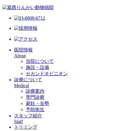
医院情報
About
当院について
施設・設備
セカンドオピニオン
診療について
Medical
診療案内
専門診療
避妊・去勢
予防衛生
スタッフ紹介
Staff
トリミング